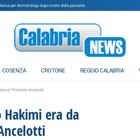
anna per dermatologa dopo morte della paziente
COSENZA
CROTONE
REGGIO CALABRIA
sione? Protesta Ancelotti
o Hakimi era da
Ancelotti