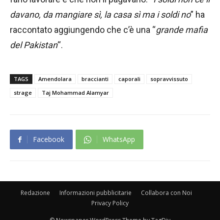
davano, da mangiare sì, la casa sì ma i soldi no
” ha
raccontato aggiungendo che c’è una “
grande mafia
del Pakistan
“.
TAGS
Amendolara
braccianti
caporali
sopravvissuto
strage
Taj Mohammad Alamyar
Facebook
WhatsApp
Redazione
Informazioni pubblicitarie
Collabora con Noi
Privacy Policy