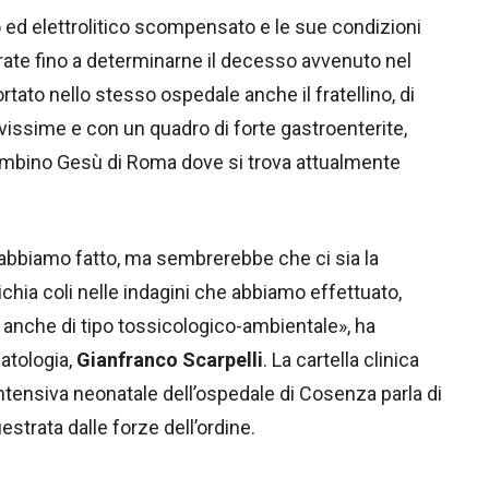
o ed elettrolitico scompensato e le sue condizioni
orate fino a determinarne il decesso avvenuto nel
ortato nello stesso ospedale anche il fratellino, di
avissime e con un quadro di forte gastroenterite,
 Bambino Gesù di Roma dove si trova attualmente
 abbiamo fatto, ma sembrerebbe che ci sia la
ichia coli nelle indagini che abbiamo effettuato,
 anche di tipo tossicologico-ambientale», ha
natologia,
Gianfranco Scarpelli
. La cartella clinica
 intensiva neonatale dell’ospedale di Cosenza parla di
strata dalle forze dell’ordine.