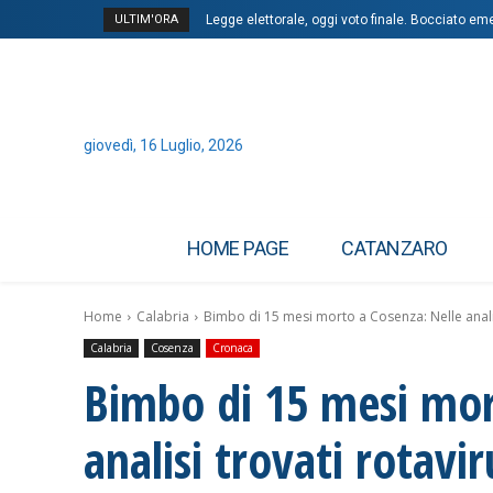
ULTIM'ORA
Legge elettorale, oggi voto finale. Bocciato em
Inghilterra, bufera contro Tuchel dopo ko con
giovedì, 16 Luglio, 2026
HOME PAGE
CATANZARO
Home
Calabria
Bimbo di 15 mesi morto a Cosenza: Nelle analisi
Calabria
Cosenza
Cronaca
Bimbo di 15 mesi mor
analisi trovati rotavi