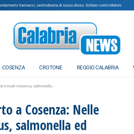
endamento Vannacci, centrodestra di nuovo diviso. Schlein contro Meloni
 Argentina: “Deve dimettersi”
COSENZA
CROTONE
REGGIO CALABRIA
 trovati rotavirus, salmonella...
to a Cosenza: Nelle
rus, salmonella ed