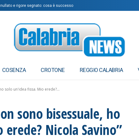
annullato e rigore segnato: cosa è successo
COSENZA
CROTONE
REGGIO CALABRIA
o solo un'idea fissa. Mio erede?...
Non sono bisessuale, ho
io erede? Nicola Savino”