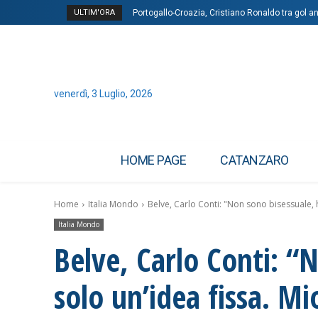
ULTIM'ORA
Portogallo-Croazia, Cristiano Ronaldo tra gol 
venerdì, 3 Luglio, 2026
HOME PAGE
CATANZARO
Home
Italia Mondo
Belve, Carlo Conti: "Non sono bisessuale, h
Italia Mondo
Belve, Carlo Conti: “
solo un’idea fissa. M