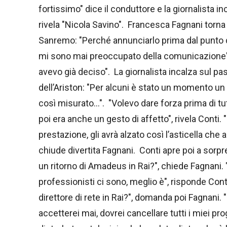
fortissimo" dice il conduttore e la giornalista i
rivela "Nicola Savino". Francesca Fagnani torna 
Sanremo: "Perché annunciarlo prima dal punto d
mi sono mai preoccupato della comunicazione", e 
avevo già deciso". La giornalista incalza sul p
dell’Ariston: "Per alcuni è stato un momento un
così misurato…". "Volevo dare forza prima di t
poi era anche un gesto di affetto", rivela Conti.
prestazione, gli avrà alzato così l’asticella che
chiude divertita Fagnani. Conti apre poi a sorpr
un ritorno di Amadeus in Rai?", chiede Fagnani.
professionisti ci sono, meglio è", risponde Cont
direttore di rete in Rai?", domanda poi Fagnan
accetterei mai, dovrei cancellare tutti i miei p