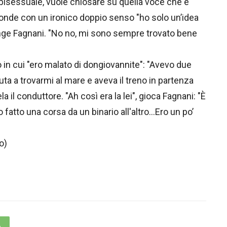
è bisessuale, vuole chiosare su quella voce che è
ponde con un ironico doppio senso "ho solo un’idea
punge Fagnani. "No no, mi sono sempre trovato bene
 in cui "ero malato di dongiovannite": "Avevo due
 a trovarmi al mare e aveva il treno in partenza
ela il conduttore. "Ah così era la lei", gioca Fagnani: "È
o fatto una corsa da un binario all'altro…Ero un po’
o)
p