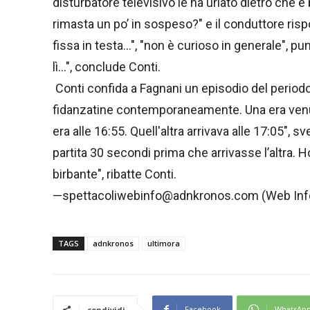
disturbatore televisivo le ha urlato dietro che 
rimasta un po’ in sospeso?" e il conduttore ris
fissa in testa…", "non è curioso in generale", 
lì…", conclude Conti.
Conti confida a Fagnani un episodio del periodo
fidanzatine contemporaneamente. Una era venuta
era alle 16:55. Quell'altra arrivava alle 17:05", sv
partita 30 secondi prima che arrivasse l’altra. H
birbante", ribatte Conti.
—spettacoliwebinfo@adnkronos.com (Web Inf
TAGS
adnkronos
ultimora
Facebook
WhatsAp
condividi