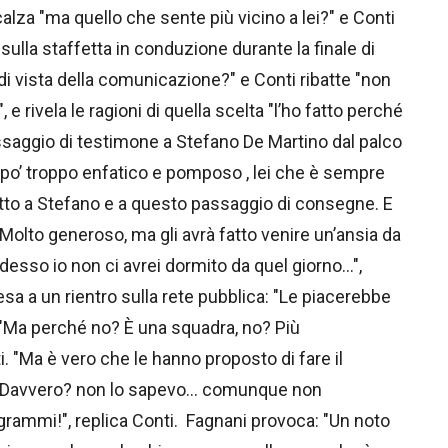
ncalza "ma quello che sente più vicino a lei?" e Conti
sulla staffetta in conduzione durante la finale di
i vista della comunicazione?" e Conti ribatte "non
rivela le ragioni di quella scelta "l’ho fatto perché
assaggio di testimone a Stefano De Martino dal palco
 po’ troppo enfatico e pomposo , lei che è sempre
utto a Stefano e a questo passaggio di consegne. E
 "Molto generoso, ma gli avrà fatto venire un’ansia da
 adesso io non ci avrei dormito da quel giorno…",
esa a un rientro sulla rete pubblica: "Le piacerebbe
 "Ma perché no? È una squadra, no? Più
i. "Ma è vero che le hanno proposto di fare il
i. "Davvero? non lo sapevo… comunque non
rogrammi!", replica Conti. Fagnani provoca: "Un noto