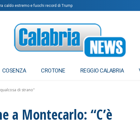
tra caldo estremo e fuochi record di Trump
COSENZA
CROTONE
REGGIO CALABRIA
 qualcosa di strano"
rme a Montecarlo: “C’è