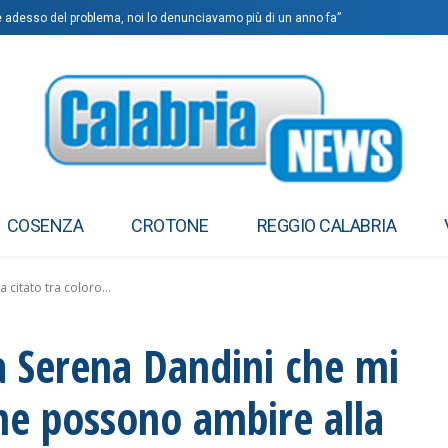
ge adesso del problema, noi lo denunciavamo più di un anno fa”
COSENZA
CROTONE
REGGIO CALABRIA
 citato tra coloro...
a Serena Dandini che mi
che possono ambire alla