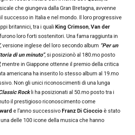
icale che giungeva dalla Gran Bretagna, avvenne
l successo in Italia e nel mondo. Il loro progressive
pi britannici, tra i quali
King Crimson
,
Van der
furono loro forti sostenitori. Una fama raggiunta in
”
, versione inglese del loro secondo album
“Per un
toria di un minuto”
, si posizionò al 180.mo posto
, mentre in Giappone ottenne il premio della critica
ata americana ha inserito lo stesso album al 19.mo
essivo. Non gli unici riconoscimenti di una lunga
Classic Rock
li ha posizionati al 50.mo posto tra i
tenuto il prestigioso riconoscimento come
Award
e l’anno successivo
Franz Di Cioccio
è stato
na delle 100 icone della musica che hanno