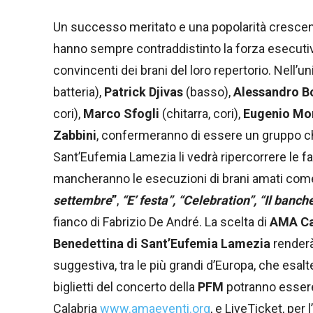
Un successo meritato e una popolarità crescente
hanno sempre contraddistinto la forza esecutiva
convincenti dei brani del loro repertorio. Nell’
batteria),
Patrick Djivas
(basso),
Alessandro B
cori),
Marco Sfogli
(chitarra, cori),
Eugenio Mo
Zabbini
, confermeranno di essere un gruppo che
Sant’Eufemia Lamezia li vedrà ripercorrere le fas
mancheranno le esecuzioni di brani amati co
settembre
”
,
“E’ festa”, “Celebration”, “Il banch
fianco di Fabrizio De André. La scelta di
AMA Ca
Benedettina di Sant’Eufemia Lamezia
renderà
suggestiva, tra le più grandi d’Europa, che esal
biglietti del concerto della
PFM
potranno essere
Calabria
www.amaeventi.org
, e LiveTicket, per 