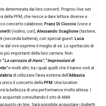
 determinata dai loro concerti. Proprio i live set
 della PFM, che riesce a dare letture diverse e
unico concerto calabrese,
Franz Di Cioccio
(voce e
onetti
(violino, cori),
Alessando Scaglione
(tastiere,
ri
(seconda batteria), con special guest:
Luca
 dal vivo esprime il meglio di sé. Lo spettacolo di
i più importanti della loro carriera. Non
me
“
La carrozza di Hans”,
“
Impressioni di
etto”
e molti altri, tra i quali quelli che li hanno visti al
labria
di utilizzare l’area esterna dell’
Abbazia
 unico il concerto della
PFM
. Una location
terà la bellezza di una performance molto attesa. I
 acquistati consultando il sito di AMA
l’acquisto on line. Sarà possibile acquistare i biglietti