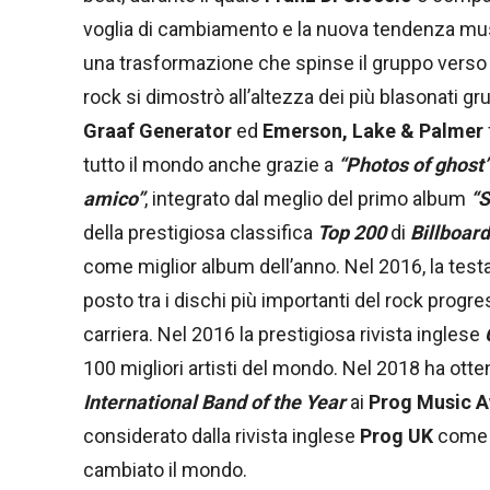
voglia di cambiamento e la nuova tendenza mus
una trasformazione che spinse il gruppo verso i
rock si dimostrò all’altezza dei più blasonati grup
Graaf Generator
ed
Emerson, Lake & Palmer
tutto il mondo anche grazie a
“Photos of ghost
amico”
, integrato dal meglio del primo album
“S
della prestigiosa classifica
Top 200
di
Billboard
come miglior album dell’anno. Nel 2016, la test
posto tra i dischi più importanti del rock progr
carriera. Nel 2016 la prestigiosa rivista inglese
100 migliori artisti del mondo. Nel 2018 ha ot
International Band of the Year
ai
Prog Music 
considerato dalla rivista inglese
Prog UK
come u
cambiato il mondo.