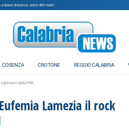
e a breve distanza: entro 400 metri
COSENZA
CROTONE
REGGIO CALABRIA
progressivo della PFM
Eufemia Lamezia il rock
M