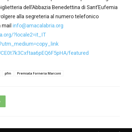
iglietteria dell’Abbazia Benedettina di Sant’Eufemia
ivolgere alla segreteria al numero telefonico
a mail
info@amacalabria.org
.org/?locale2=it_IT
ia?utm_medium=copy_link
UCE0t7k3Cxftaa6pEQ6F5pHA/featured
pfm
Premiata Forneria Marconi
p