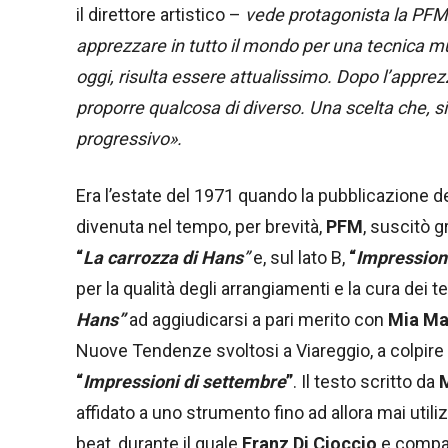
il direttore artistico –
vede protagonista la PFM, 
apprezzare in tutto il mondo per una tecnica mu
oggi, risulta essere attualissimo. Dopo l’appr
proporre qualcosa di diverso. Una scelta che, s
progressivo».
Era l’estate del 1971 quando la pubblicazione de
divenuta nel tempo, per brevità,
PFM
, suscitò g
“
La carrozza di Hans
”
e, sul lato B,
“
Impression
per la qualità degli arrangiamenti e la cura dei t
Hans”
ad aggiudicarsi a pari merito con
Mia Ma
Nuove Tendenze svoltosi a Viareggio, a colpire 
“
Impressioni di settembre
”
. Il testo scritto da
affidato a uno strumento fino ad allora mai utiliz
beat, durante il quale
Franz Di Cioccio
e compag