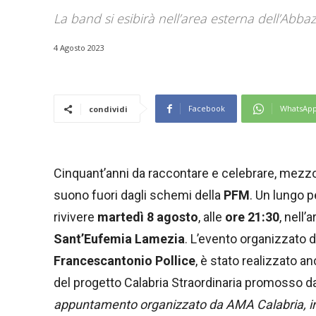
La band si esibirà nell’area esterna dell’Abba
4 Agosto 2023
Facebook
WhatsAp
condividi
Cinquant’anni da raccontare e celebrare, mezzo
suono fuori dagli schemi della
PFM
. Un lungo p
rivivere
martedì 8 agosto
, alle
ore 21:30
, nell’
Sant’Eufemia Lamezia
. L’evento organizzato 
Francescantonio Pollice
, è stato realizzato 
del progetto Calabria Straordinaria promosso d
appuntamento organizzato da AMA Calabria, in 