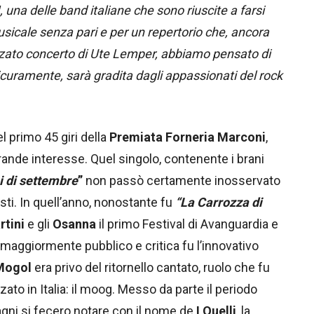
una delle band italiane che sono riuscite a farsi
sicale senza pari e per un repertorio che, ancora
ezzato concerto di Ute Lemper, abbiamo pensato di
icuramente, sarà gradita dagli appassionati del rock
l primo 45 giri della
Premiata Forneria Marconi
,
rande interesse. Quel singolo, contenente i brani
i di settembre
”
non passò certamente inosservato
esti. In quell’anno, nonostante fu
“La Carrozza di
rtini
e gli
Osanna
il primo Festival di Avanguardia e
maggiormente pubblico e critica fu l’innovativo
Mogol
era privo del ritornello cantato, ruolo che fu
zato in Italia: il moog. Messo da parte il periodo
ni si fecero notare con il nome de
I Quelli
, la