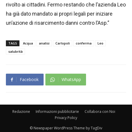
rivolto ai cittadini. Fermo restando che l’azienda Leo
ha già dato mandato ai propri legali per iniziare
un’azione di risarcimento danni contro l’Asp.”
TAGS
Acqua
analisi
Carlopoli
conferma
Leo
salubrità
Facebook
WhatsApp
Redazione
Informazioni pubblicitarie
Collabora con Noi
Privacy Policy
© Newspaper WordPress Theme by TagDiv