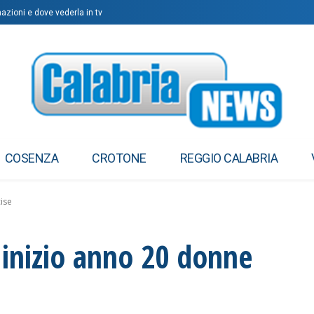
azioni e dove vederla in tv
COSENZA
CROTONE
REGGIO CALABRIA
cise
a inizio anno 20 donne