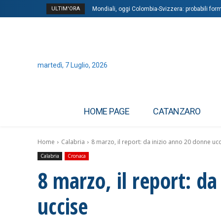
ULTIM'ORA
Mondiali, oggi Colombia-Svizzera: probabili form
martedì, 7 Luglio, 2026
HOME PAGE
CATANZARO
Home
Calabria
8 marzo, il report: da inizio anno 20 donne uc
Calabria
Cronaca
8 marzo, il report: d
uccise