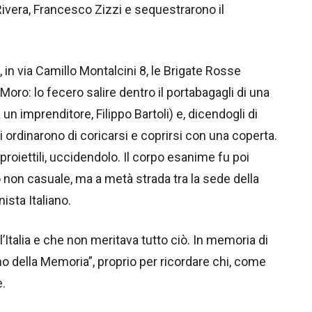
 Rivera, Francesco Zizzi e sequestrarono il
, in via Camillo Montalcini 8, le Brigate Rosse
ro: lo fecero salire dentro il portabagagli di una
n imprenditore, Filippo Bartoli) e, dicendogli di
gli ordinarono di coricarsi e coprirsi con una coperta.
roiettili, uccidendolo. Il corpo esanime fu poi
o non casuale, ma a metà strada tra la sede della
ista Italiano.
’Italia e che non meritava tutto ciò. In memoria di
rno della Memoria”, proprio per ricordare chi, come
e.