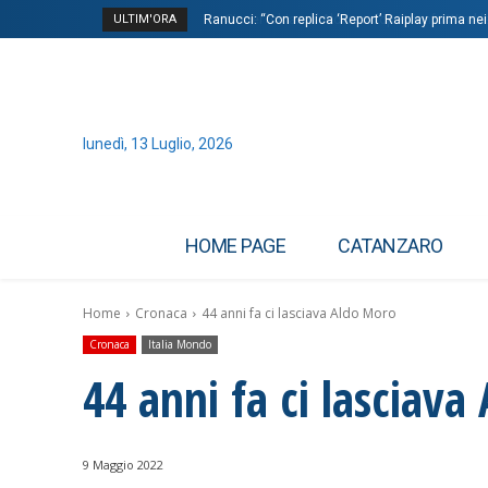
ULTIM'ORA
Ranucci: “Con replica ‘Report’ Raiplay prima nei Tr
Sinner ‘chiama’ Alcaraz dopo trionfo Wimbledon
lunedì, 13 Luglio, 2026
HOME PAGE
CATANZARO
Home
Cronaca
44 anni fa ci lasciava Aldo Moro
Cronaca
Italia Mondo
44 anni fa ci lasciav
9 Maggio 2022