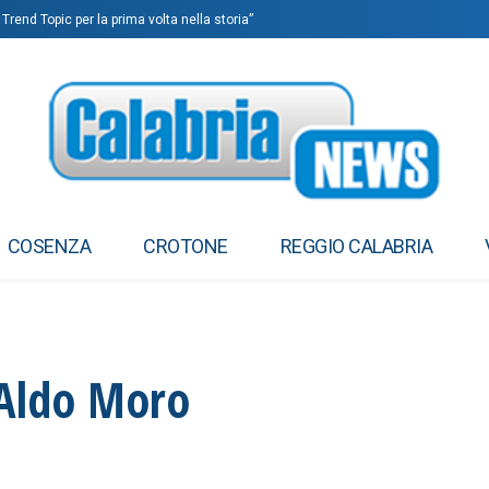
end Topic per la prima volta nella storia”
: “Spero torni presto”
COSENZA
CROTONE
REGGIO CALABRIA
a Aldo Moro