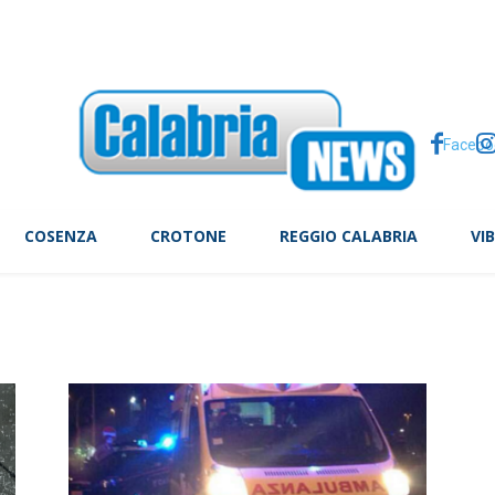
ts’ vince prime time con il 14,5% di share
Facebo
COSENZA
CROTONE
REGGIO CALABRIA
VI