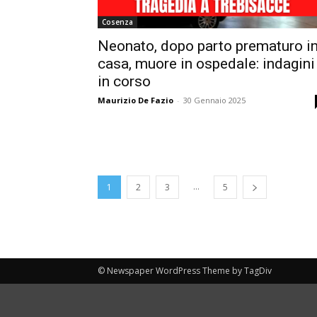
Cosenza
Neonato, dopo parto prematuro i
casa, muore in ospedale: indagini
in corso
Maurizio De Fazio
-
30 Gennaio 2025
...
1
2
3
5
© Newspaper WordPress Theme by TagDiv