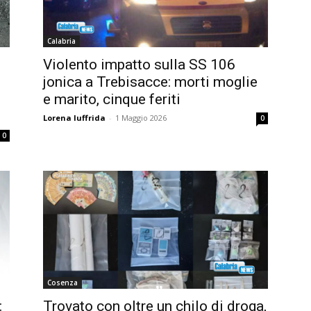
Calabria
Violento impatto sulla SS 106
jonica a Trebisacce: morti moglie
e marito, cinque feriti
Lorena Iuffrida
-
1 Maggio 2026
0
0
Cosenza
:
Trovato con oltre un chilo di droga,