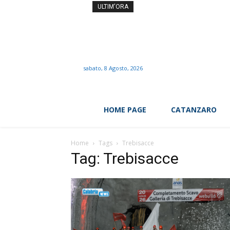
Ascolti tv, ‘Tim Summer Hi
ULTIM'ORA
sabato, 8 Agosto, 2026
HOME PAGE
CATANZARO
Home
Tags
Trebisacce
Tag: Trebisacce