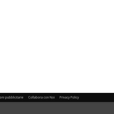
oni pubblicitarie
Collabora con Noi
Privacy Policy