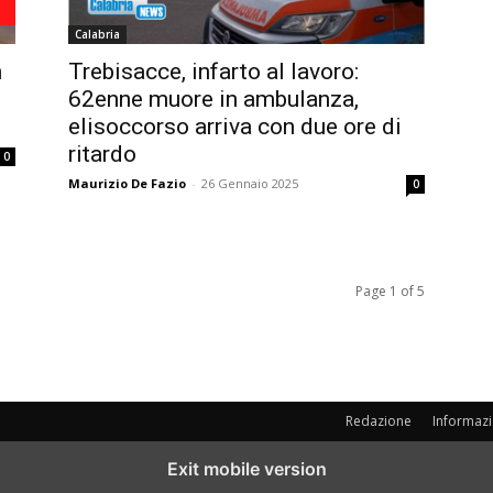
Calabria
n
Trebisacce, infarto al lavoro:
62enne muore in ambulanza,
elisoccorso arriva con due ore di
ritardo
0
Maurizio De Fazio
-
26 Gennaio 2025
0
Page 1 of 5
Redazione
Informazi
Exit mobile version