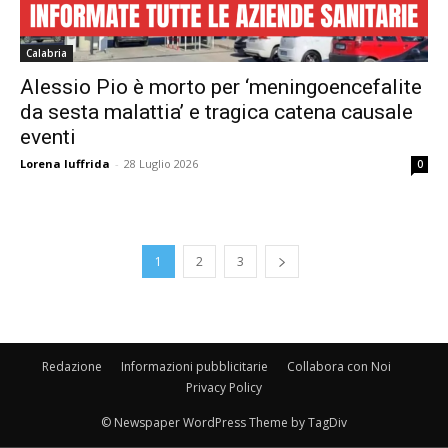
Calabria
Alessio Pio è morto per ‘meningoencefalite
da sesta malattia’ e tragica catena causale
eventi
Lorena Iuffrida
-
28 Luglio 2026
0
1
2
3
Redazione
Informazioni pubblicitarie
Collabora con Noi
Privacy Policy
© Newspaper WordPress Theme by TagDiv