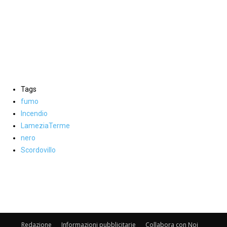
Tags
fumo
Incendio
LameziaTerme
nero
Scordovillo
Facebook
WhatsApp
condividi
Redazione
Informazioni pubblicitarie
Collabora con Noi