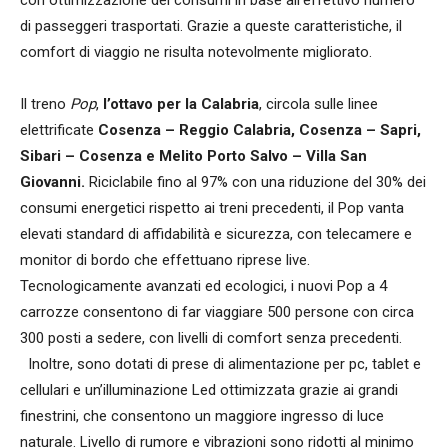
con ottimizzazione dei consumi in base all’effettivo numero
di passeggeri trasportati. Grazie a queste caratteristiche, il
comfort di viaggio ne risulta notevolmente migliorato.
Il treno
Pop
,
l’ottavo per la Calabria
, circola sulle linee
elettrificate
Cosenza – Reggio Calabria, Cosenza – Sapri,
Sibari – Cosenza e Melito Porto Salvo – Villa San
Giovanni.
Riciclabile fino al 97% con una riduzione del 30% dei
consumi energetici rispetto ai treni precedenti, il Pop vanta
elevati standard di affidabilità e sicurezza, con telecamere e
monitor di bordo che effettuano riprese live.
Tecnologicamente avanzati ed ecologici, i nuovi Pop a 4
carrozze consentono di far viaggiare 500 persone con circa
300 posti a sedere, con livelli di comfort senza precedenti.
Inoltre, sono dotati di prese di alimentazione per pc, tablet e
cellulari e un’illuminazione Led ottimizzata grazie ai grandi
finestrini, che consentono un maggiore ingresso di luce
naturale. Livello di rumore e vibrazioni sono ridotti al minimo