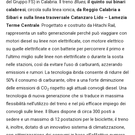
del Gruppo FS) in Calabria. Il treno
Blues
,
il quinto sui binari
calabresi
, circola sulla linea ionica,
da Reggio Calabria a
Sibari e sulla linea trasversale Catanzaro Lido – Lamezia
Terme Centrale
. Progettato e costruito da Hitachi Rail,
rappresenta un salto generazionale perché può viaggiare con
motori diesel su linee non elettrificate, con motore elettrico
su quelle elettrificate e con batterie per percorrere il primo e
l’ultimo miglio sulle linee non elettrificate o durante la sosta
nelle stazioni, così da evitare l’uso di carburanti, azzerando
emissioni e rumori. La tecnologia ibrida consente di ridurre del
50% il consumo di carburante, oltre a una forte diminuzione
delle emissioni di CO
rispetto agli attuali convogli diesel. Una
2
tecnologia di nuova generazione che si traduce in massima
flessibilità nell’utilizzo del treno e nel più efficace impiego dei
convogli sulle linee. Il Blues dispone di circa 300 posti a
sedere e un massimo di 12 postazioni per le biciclette; il treno
è, inoltre, dotato di un innovativo sistema di climatizzazione,