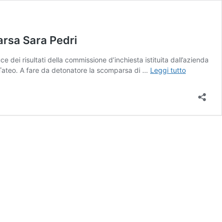
parsa Sara Pedri
 dei risultati della commissione d’inchiesta istituita dall’azienda
Umiliata
io Tateo. A fare da detonatore la scomparsa di …
Leggi tutto
per
i
suoi
studi
a
Catanzaro,
licenziato
il
primario
della
ginecologa
scomparsa
Sara
Pedri