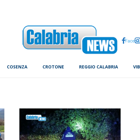
issi totale di Sole, il cielo dà spettacolo: ecco dove andare
Facebo
COSENZA
CROTONE
REGGIO CALABRIA
VI