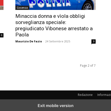
Cosenza
Minaccia donna e vìola obbligi
sorveglianza speciale:
pregiudicato Vibonese arrestato a
Paola
0
Maurizio De Fazio
-
24 Settembre 2025
0
Page 2 of 7
Redazione
Informazi
Exit mobile version