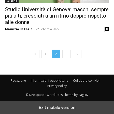
Calabria
Studio Università di Genova: maschi sempre
più alti, cresciuti a un ritmo doppio rispetto
alle donne
Maurizio De Fazio
-
22 Febbraio 2025
0
1
2
3
Redazione
Informazioni pubblicitarie
Collabora con Noi
Privacy Policy
© Newspaper WordPress Theme by TagDiv
Exit mobile version