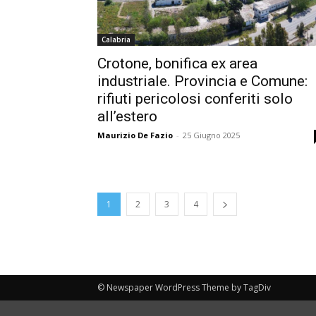
Calabria
Crotone, bonifica ex area
industriale. Provincia e Comune:
rifiuti pericolosi conferiti solo
all’estero
Maurizio De Fazio
-
25 Giugno 2025
1
2
3
4
© Newspaper WordPress Theme by TagDiv