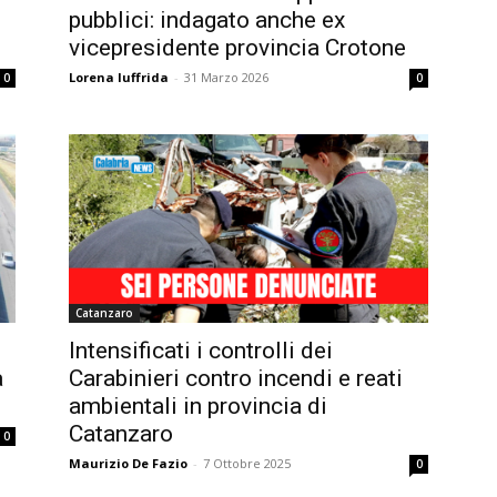
pubblici: indagato anche ex
vicepresidente provincia Crotone
Lorena Iuffrida
-
31 Marzo 2026
0
0
Catanzaro
Intensificati i controlli dei
a
Carabinieri contro incendi e reati
ambientali in provincia di
Catanzaro
0
Maurizio De Fazio
-
7 Ottobre 2025
0