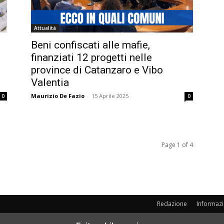
Attualità
Beni confiscati alle mafie,
finanziati 12 progetti nelle
province di Catanzaro e Vibo
Valentia
Maurizio De Fazio
-
15 Aprile 2025
0
0
Page 1 of 4
Redazione
Informazi