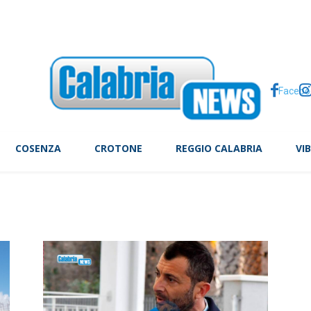
a condizionata: ecco quali climatizzatori scelgono gli italiani
Facebo
COSENZA
CROTONE
REGGIO CALABRIA
VI