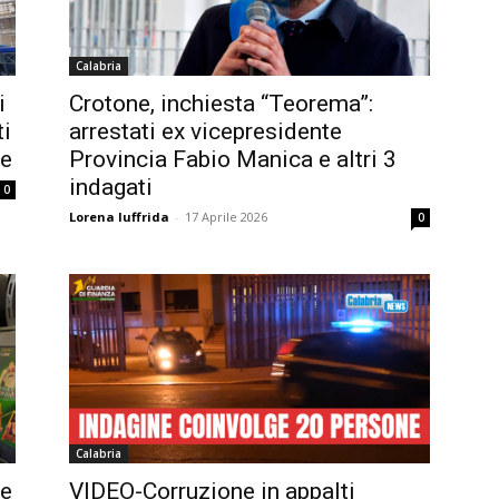
Calabria
i
Crotone, inchiesta “Teorema”:
ti
arrestati ex vicepresidente
ne
Provincia Fabio Manica e altri 3
indagati
0
Lorena Iuffrida
-
17 Aprile 2026
0
Calabria
se
VIDEO-Corruzione in appalti