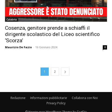
Calabria
Cosenza, genitore prende a schiaffi il
dirigente scolastico del Liceo scientifico
‘Scorza’
Maurizio De Fazio
-
16 Gennaio 2024
0
1
2
Redazione
Informazioni pubblicitarie
Collabora con Noi
Privacy Policy
© Newspaper WordPress Theme by TagDiv