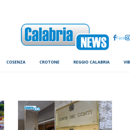
a condizionata: ecco quali climatizzatori scelgono gli italiani
Facebo
COSENZA
CROTONE
REGGIO CALABRIA
VI