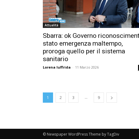
Attualità
Sbarra: ok Governo riconoscimen
stato emergenza maltempo,
proroga quello per il sistema
sanitario
Lorena Iuffrida
-
11 Marzo 2026
...
1
2
3
9
© Newspaper WordPress Theme by TagDiv