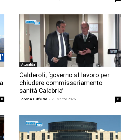
Attualità
Calderoli, ‘governo al lavoro per
ia
chiudere commissariamento
sanità Calabria’
Lorena Iuffrida
-
28 Marzo 2026
0
0