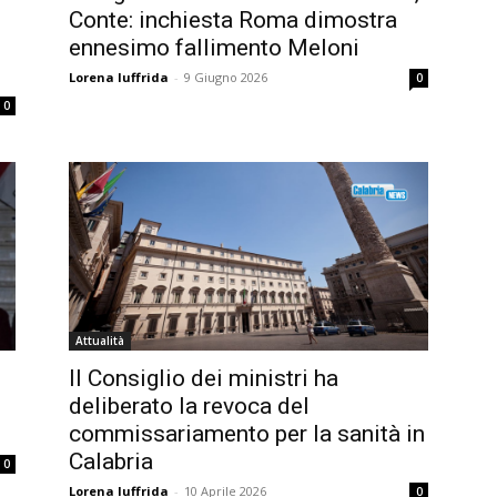
Conte: inchiesta Roma dimostra
ennesimo fallimento Meloni
Lorena Iuffrida
-
9 Giugno 2026
0
0
Attualità
Il Consiglio dei ministri ha
deliberato la revoca del
commissariamento per la sanità in
Calabria
0
Lorena Iuffrida
-
10 Aprile 2026
0