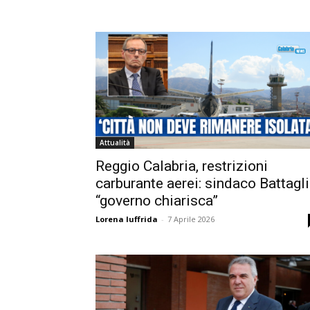
Attualità
Reggio Calabria, restrizioni
carburante aerei: sindaco Battagl
“governo chiarisca”
Lorena Iuffrida
-
7 Aprile 2026