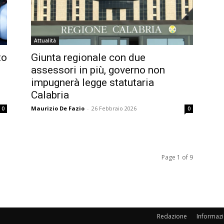
Attualità
to
Giunta regionale con due
assessori in più, governo non
impugnerà legge statutaria
Calabria
Maurizio De Fazio
-
26 Febbraio 2026
0
0
Page 1 of 9
Redazione
Informazi