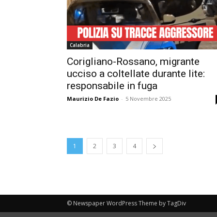
Calabria
Corigliano-Rossano, migrante
ucciso a coltellate durante lite:
responsabile in fuga
Maurizio De Fazio
-
5 Novembre 2025
1
2
3
4
© Newspaper WordPress Theme by TagDiv