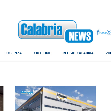
re le calorie e patire la fame? La lezione delle diete ‘veg’
Facebo
COSENZA
CROTONE
REGGIO CALABRIA
VI