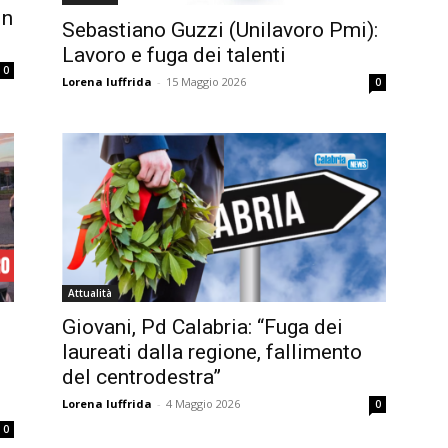
in
Sebastiano Guzzi (Unilavoro Pmi):
Lavoro e fuga dei talenti
0
Lorena Iuffrida
-
15 Maggio 2026
0
Attualità
Giovani, Pd Calabria: “Fuga dei
laureati dalla regione, fallimento
del centrodestra”
Lorena Iuffrida
-
4 Maggio 2026
0
0