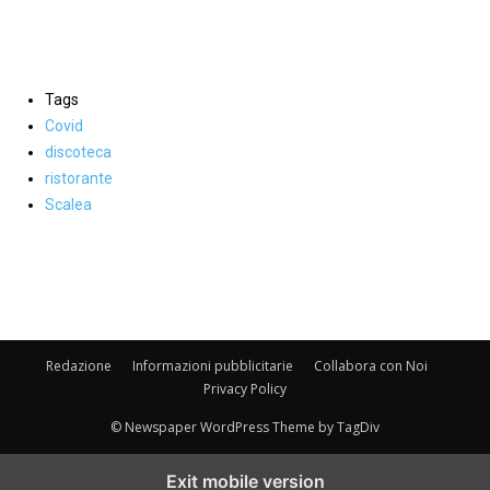
Tags
Covid
discoteca
ristorante
Scalea
Facebook
WhatsApp
condividi
Redazione
Informazioni pubblicitarie
Collabora con Noi
Privacy Policy
© Newspaper WordPress Theme by TagDiv
Exit mobile version