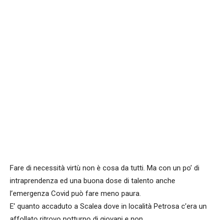
Facebook
WhatsApp
condividi
Fare di necessità virtù non è cosa da tutti. Ma con un po’ di
intraprendenza ed una buona dose di talento anche
l’emergenza Covid può fare meno paura.
E’ quanto accaduto a Scalea dove in località Petrosa c’era un
affollato ritrovo notturno di giovani e non.