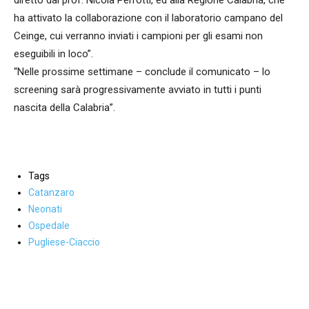
diretto dal prof. Nicola Perrotti, ed alla Regione Calabria, che
ha attivato la collaborazione con il laboratorio campano del
Ceinge, cui verranno inviati i campioni per gli esami non
eseguibili in loco”.
“Nelle prossime settimane – conclude il comunicato – lo
screening sarà progressivamente avviato in tutti i punti
nascita della Calabria”.
Tags
Catanzaro
Neonati
Ospedale
Pugliese-Ciaccio
Facebook
WhatsApp
condividi