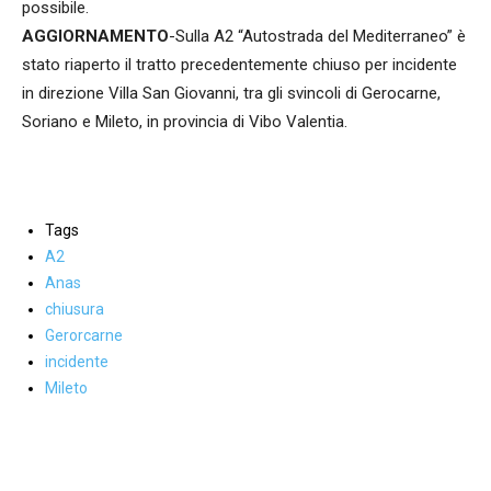
possibile.
AGGIORNAMENTO
-Sulla A2 “Autostrada del Mediterraneo” è
stato riaperto il tratto precedentemente chiuso per incidente
in direzione Villa San Giovanni, tra gli svincoli di Gerocarne,
Soriano e Mileto, in provincia di Vibo Valentia.
Tags
A2
Anas
chiusura
Gerorcarne
incidente
Mileto
Facebook
WhatsApp
condividi