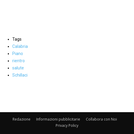
Tags
Calabria
Piano
rientro
salute
Schillaci
Facebook
WhatsApp
condividi
Redazione
Informazioni pubblicitarie
Collabora con Noi
Privacy Policy