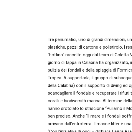
Tre penumatici, uno di grandi dimensioni, un
plastiche, pezzi di cartone e polistirolo, i re
“bottino” raccolto oggi dal team di Golett
giorno di tappa in Calabria ha organizzato, 
pulizia dei fondali e della spiaggia di Formi
Tropea. A supportarla, il gruppo di subacque
della Calabria) con il supporto di diving ed 
scandagliare il fondale e recuperare i rifiuti
coralli e biodiversità marina. Al termine dell
hanno srotolato lo striscione “Puliamo il 
ben preciso. Anche “il mare e i fondali soffr
arrivano dall’entroterra. Il marine litter è u
“Con l’iniziativa di oggi – dichiara
Laura Bra