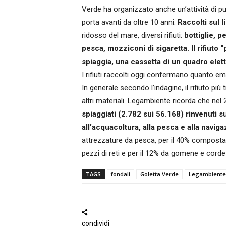
Verde ha organizzato anche un’attività di p
porta avanti da oltre 10 anni.
Raccolti sul l
ridosso del mare, diversi rifiuti:
bottiglie, p
pesca, mozziconi di sigaretta. Il rifiuto “
spiaggia, una cassetta di un quadro elett
I rifiuti raccolti oggi confermano quanto em
In generale secondo l’indagine, il rifiuto pi
altri materiali. Legambiente ricorda che nel
spiaggiati (2.782 sui 56.168) rinvenuti s
all’acquacoltura, alla pesca e alla naviga
attrezzature da pesca, per il 40% composta da
pezzi di reti e per il 12% da gomene e corde
TAGS
fondali
Goletta Verde
Legambiente
condividi