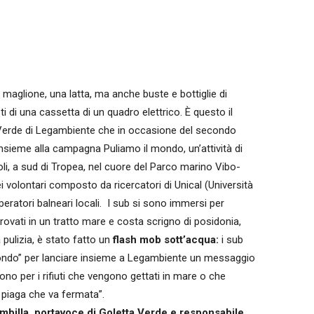
 maglione, una latta, ma anche buste e bottiglie di
sti di una cassetta di un quadro elettrico. È questo il
a Verde di Legambiente che in occasione del secondo
insieme alla campagna Puliamo il mondo, un’attività di
coli, a sud di Tropea, nel cuore del Parco marino Vibo-
i volontari composto da ricercatori di Unical (Università
operatori balneari locali. I sub si sono immersi per
 trovati in un tratto mare e costa scrigno di posidonia,
a pulizia, è stato fatto un
flash mob sott’acqua:
i sub
Mondo” per lanciare insieme a Legambiente un messaggio
ono per i rifiuti che vengono gettati in mare o che
na piaga che va fermata”.
mbilla, portavoce di Goletta Verde e responsabile