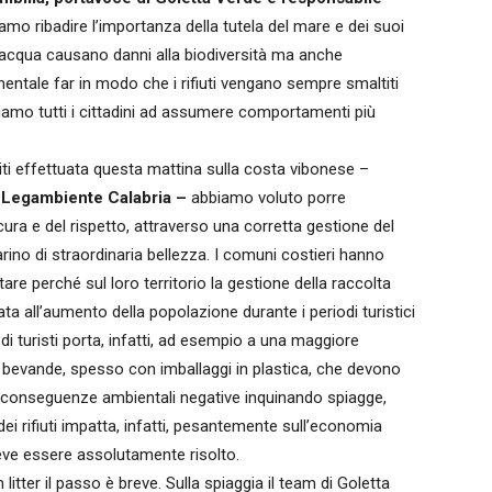
amo ribadire l’importanza della tutela del mare e dei suoi
ott’acqua causano danni alla biodiversità ma anche
ntale far in modo che i rifiuti vengano sempre smaltiti
tiamo tutti i cittadini ad assumere comportamenti più
puliti effettuata questa mattina sulla costa vibonese –
 Legambiente Calabria –
abbiamo voluto porre
ura e del rispetto, attraverso una corretta gestione del
marino di straordinaria bellezza. I comuni costieri hanno
e perché sul loro territorio la gestione della raccolta
ta all’aumento della popolazione durante i periodi turistici
a di turisti porta, infatti, ad esempio a una maggiore
o e bevande, spesso con imballaggi in plastica, che devono
 conseguenze ambientali negative inquinando spiagge,
dei rifiuti impatta, infatti, pesantemente sull’economia
eve essere assolutamente risolto.
 litter il passo è breve. Sulla spiaggia il team di Goletta