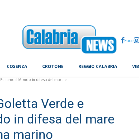
tte, il caso Arday scuote Cambridge
Facebo
COSENZA
CROTONE
REGGIO CALABRIA
VI
Puliamo il Mondo in difesa del mare e...
Goletta Verde e
o in difesa del mare
ma marino