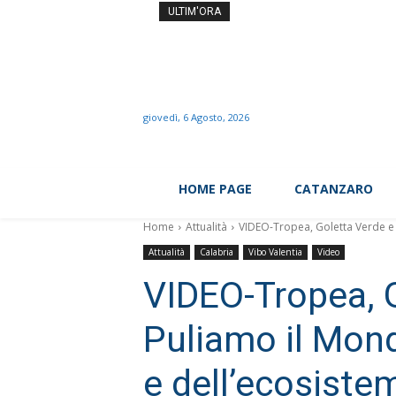
Il prof dei record si dime
ULTIM'ORA
giovedì, 6 Agosto, 2026
HOME PAGE
CATANZARO
Home
Attualità
VIDEO-Tropea, Goletta Verde e 
Attualità
Calabria
Vibo Valentia
Video
VIDEO-Tropea, 
Puliamo il Mond
e dell’ecosiste