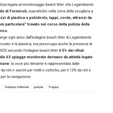
ulizia legata al monitoraggio beach litter che Legambiente
ido di Formicoli,
soprattutto nella zona della scogliera a
ezzi di plastica e polistirolo, tappi, corde, attrezzi da
più particolare” trovato nel corso della pulizia della
rico.
erge ogni anno dall’indagine beach litter di Legambiente.
ù trovato è la plastica, ma preoccupa anche la presenza di
 2025 secondo l’indagine beach litter
il 5% dei rifiuti
ulle 63 spiagge monitorate derivano da attività legate
zione:
la voce più rilevante è rappresentata dalle
 reti o sacchi per mitili e ostriche, per il 13% da reti e
 per la navigazione.
Puliamo il Mondo
pulizia
Tropea