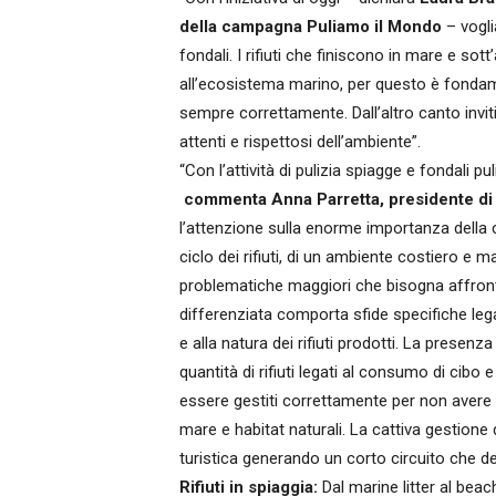
della campagna Puliamo il Mondo
– vogli
fondali. I rifiuti che finiscono in mare e s
all’ecosistema marino, per questo è fondame
sempre correttamente. Dall’altro canto invi
attenti e rispettosi dell’ambiente”.
“Con l’attività di pulizia spiagge e fondali 
commenta Anna Parretta, presidente di
l’attenzione sulla enorme importanza della c
ciclo dei rifiuti, di un ambiente costiero e 
problematiche maggiori che bisogna affrontar
differenziata comporta sfide specifiche lega
e alla natura dei rifiuti prodotti. La presenz
quantità di rifiuti legati al consumo di cib
essere gestiti correttamente per non avere
mare e habitat naturali. La cattiva gestione 
turistica generando un corto circuito che d
Rifiuti in spiaggia:
Dal marine litter al beach