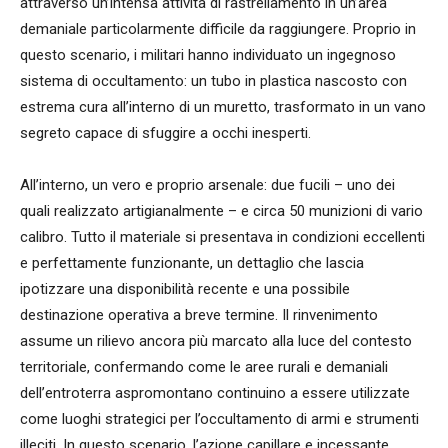
attraverso un’intensa attività di rastrellamento in un’area
demaniale particolarmente difficile da raggiungere. Proprio in
questo scenario, i militari hanno individuato un ingegnoso
sistema di occultamento: un tubo in plastica nascosto con
estrema cura all’interno di un muretto, trasformato in un vano
segreto capace di sfuggire a occhi inesperti.
All’interno, un vero e proprio arsenale: due fucili – uno dei
quali realizzato artigianalmente – e circa 50 munizioni di vario
calibro. Tutto il materiale si presentava in condizioni eccellenti
e perfettamente funzionante, un dettaglio che lascia
ipotizzare una disponibilità recente e una possibile
destinazione operativa a breve termine. Il rinvenimento
assume un rilievo ancora più marcato alla luce del contesto
territoriale, confermando come le aree rurali e demaniali
dell’entroterra aspromontano continuino a essere utilizzate
come luoghi strategici per l’occultamento di armi e strumenti
illeciti. In questo scenario, l’azione capillare e incessante