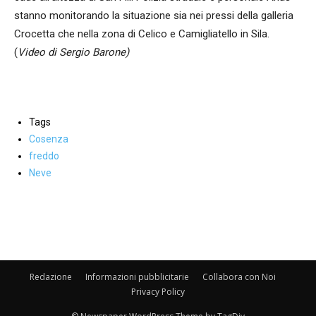
stanno monitorando la situazione sia nei pressi della galleria
Crocetta che nella zona di Celico e Camigliatello in Sila.
(
Video di Sergio Barone)
Tags
Cosenza
freddo
Neve
Facebook
WhatsApp
condividi
Redazione
Informazioni pubblicitarie
Collabora con Noi
Privacy Policy