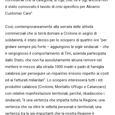
confederali che di categoria, di Cgil, Cisl, Uil e Ugl, ancora non
è stato convocato il tavolo di crisi specifico per Abramo
Customer Care”.
Così, contemporaneamente alla serrata delle attività
commerciali che si terrà domani a Crotone in segno di
solidarietà, è stato deciso per lo sciopero di quattro ore “per
gridare sempre più forte – aggiungono le sigle sindacali – che
è vergognoso il comportamento di Tim, azienda partecipata
dallo Stato, che non ha assolutamente alcuna remore nel
mettere in mezzo alla strada 1000 madri e padri di famiglia
calabresi per perseguire un risparmio irrisorio rispetto ai costi
ed ai fatturati miliardari”. Lo sciopero interesserà tutti i siti
produttivi calabresi (Crotone, Montalto Uffugo e Catanzaro)
con relative manifestazioni territoriali, perché, ribadiscono i
sindacati, “è una vertenza che impatta tutta la Regione, una
vertenza che va oltre le velleità personali e territoriali, una
vertenza tra le più importanti che la nostra Regione è