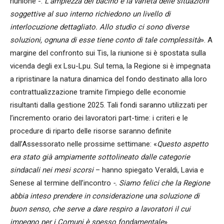
riunione -.
L’ampiezza del bacino e la varietà delle situazioni
soggettive al suo interno richiedono un livello di
interlocuzione dettagliato. Allo studio ci sono diverse
soluzioni, ognuna di esse tiene conto di tale complessità
». A
margine del confronto sui Tis, la riunione si è spostata sulla
vicenda degli ex Lsu-Lpu. Sul tema, la Regione si è impegnata
a ripristinare la natura dinamica del fondo destinato alla loro
contrattualizzazione tramite l’impiego delle economie
risultanti dalla gestione 2025. Tali fondi saranno utilizzati per
l’incremento orario dei lavoratori part-time: i criteri e le
procedure di riparto delle risorse saranno definite
dall’Assessorato nelle prossime settimane: «
Questo aspetto
era stato già ampiamente sottolineato dalle categorie
sindacali nei mesi scorsi
– hanno spiegato Veraldi, Lavia e
Senese al termine dell’incontro
-. Siamo felici che la Regione
abbia inteso prendere in considerazione una soluzione di
buon senso, che serve a dare respiro a lavoratori il cui
impegno per i Comuni è spesso fondamentale
».