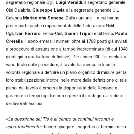
segretario regionale Cgil,
Luigi Veraldi
; il segretario generale
Cisl Calabria,
Giuseppe Lavia
e la segretaria generale UIL
Calabria
Mariaelena Senese
. Dalla riunione – a cui hanno
preso parte anche i rappresentati delle federazioni Nidil-
Cgil,
Ivan Ferraro
, Felsa-Cisl,
Gianni Tripoli
e UilTemp,
Paolo
Cretella
– sono emersi i numeri: oltre ai 1768 posti già avviati
a procedure di assunzione a tempo indeterminato (di cui 1340
giunti già a graduatorie definitive). Per i circa 900 Tis esclusi a
vario titolo dalle procedure, il tavolo ha messo in luce la
volontà regionale a definire un piano organico di misure per la
loro stabilizzazione; inoltre, nelle more della definizione di tale
piano, dal tavolo è emersa la disponibilità della Regione a
garantire in tempi rapidi e con urgenza il sostegno al reddito
dei lavorati esclusi.
«
La questione dei Tis è al centro di continui incontri e
approfondimenti
– hanno spiegato i segretari al termine della