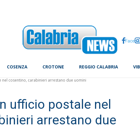
tte, il caso Arday scuote Cambridge
Facebo
COSENZA
CROTONE
REGGIO CALABRIA
VI
le nel cosentino, carabinieri arrestano due uomini
n ufficio postale nel
binieri arrestano due