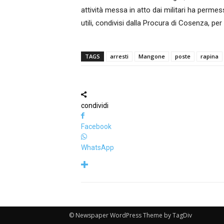
attività messa in atto dai militari ha permes
utili, condivisi dalla Procura di Cosenza, per
TAGS
arresti
Mangone
poste
rapina
condividi
Facebook
WhatsApp
© Newspaper WordPress Theme by TagDiv