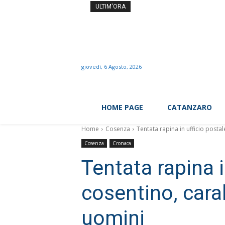
Il prof dei record si dime
ULTIM'ORA
giovedì, 6 Agosto, 2026
HOME PAGE
CATANZARO
Home
Cosenza
Tentata rapina in ufficio posta
Cosenza
Cronaca
Tentata rapina i
cosentino, cara
uomini