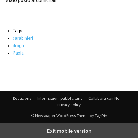
stato posto ai domiciliari.
Tags
carabinieri
droga
Paola
Facebook
WhatsApp
condividi
Redazione
Informazioni pubblicitarie
Collabora con Noi
Privacy Policy
© Newspaper WordPress Theme by TagDiv
Exit mobile version