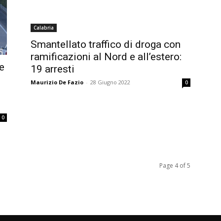
Calabria
Smantellato traffico di droga con
ramificazioni al Nord e all’estero:
e
19 arresti
Maurizio De Fazio
-
28 Giugno 2022
0
0
Page 4 of 5