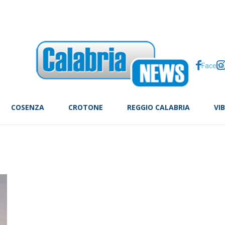
el marito della ministra Roccella in forma privata
Facebo
COSENZA
CROTONE
REGGIO CALABRIA
VI