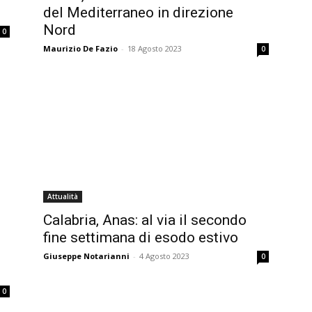
del Mediterraneo in direzione
Nord
0
Maurizio De Fazio
-
18 Agosto 2023
0
Attualità
Calabria, Anas: al via il secondo
fine settimana di esodo estivo
Giuseppe Notarianni
-
4 Agosto 2023
0
0