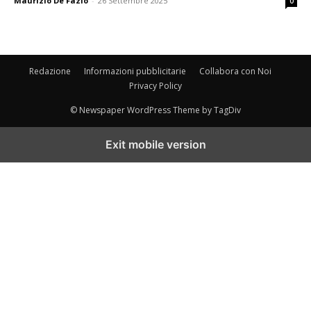
Maurizio De Fazio
-
26 Settembre 2025
0
Redazione
Informazioni pubblicitarie
Collabora con Noi
Privacy Policy
© Newspaper WordPress Theme by TagDiv
Exit mobile version