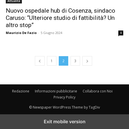
Attualità
Nuovo ospedale hub di Cosenza, sindaco
Caruso: “Ulteriore studio di fattibilità? Un
altro stop”
Maurizio De Fazio
-
5 Giugno 2024
0
1
2
3
Redazione
Informazioni pubblicitarie
Collabora con Noi
Privacy Policy
© Newspaper WordPress Theme by TagDiv
Exit mobile version