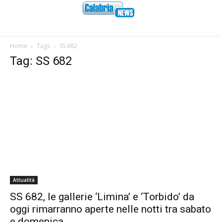
Home
Tags
SS 682
Tag: SS 682
Attualità
SS 682, le gallerie ‘Limina’ e ‘Torbido’ da
oggi rimarranno aperte nelle notti tra sabato
e domenica