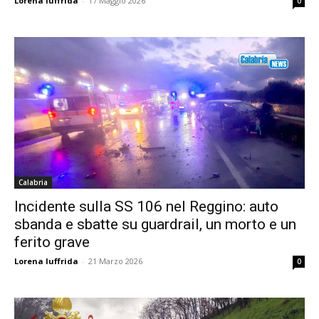
Lorena Iuffrida
-
17 Maggio 2026
0
Calabria
Incidente sulla SS 106 nel Reggino: auto
sbanda e sbatte su guardrail, un morto e un
ferito grave
Lorena Iuffrida
-
21 Marzo 2026
0