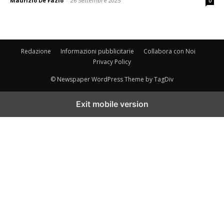
Maurizio De Fazio
-
26 Settembre 2025
0
Redazione
Informazioni pubblicitarie
Collabora con Noi
Privacy Policy
© Newspaper WordPress Theme by TagDiv
Exit mobile version