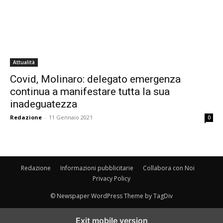
Attualità
Covid, Molinaro: delegato emergenza
continua a manifestare tutta la sua
inadeguatezza
Redazione
-
11 Gennaio 2021
0
Redazione
Informazioni pubblicitarie
Collabora con Noi
Privacy Policy
© Newspaper WordPress Theme by TagDiv
Exit mobile version