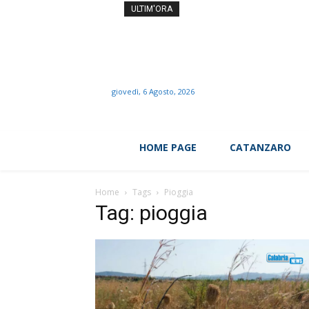
Vibo piange per la morte d
ULTIM'ORA
giovedì, 6 Agosto, 2026
HOME PAGE
CATANZARO
Home
Tags
Pioggia
Tag: pioggia