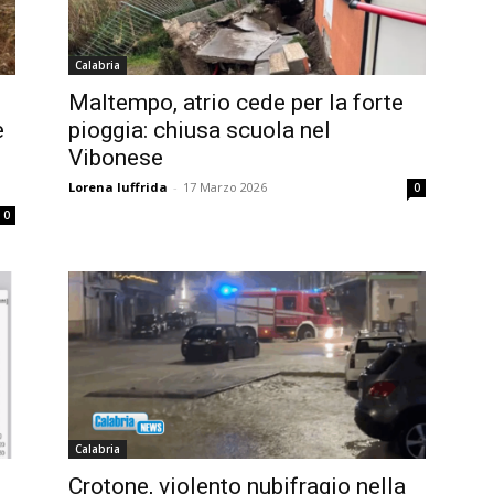
Calabria
Maltempo, atrio cede per la forte
e
pioggia: chiusa scuola nel
Vibonese
Lorena Iuffrida
-
17 Marzo 2026
0
0
Calabria
Crotone, violento nubifragio nella