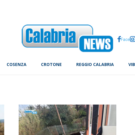
i Andrea Minasi, la 23enne investita da un suv in viale Affaccio
Facebo
COSENZA
CROTONE
REGGIO CALABRIA
VI