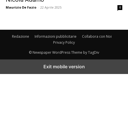
Maurizio De Fazio
-
22 Aprile 2025
0
Redazione
Informazioni pubblicitarie
Collabora con Noi
Privacy Policy
© Newspaper WordPress Theme by TagDiv
Exit mobile version