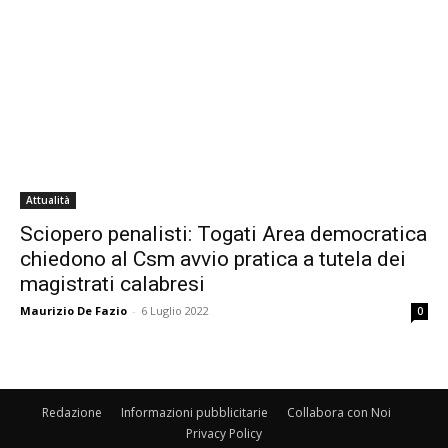
Attualità
Sciopero penalisti: Togati Area democratica
chiedono al Csm avvio pratica a tutela dei
magistrati calabresi
Maurizio De Fazio
-
6 Luglio 2022
0
Redazione
Informazioni pubblicitarie
Collabora con Noi
Privacy Policy