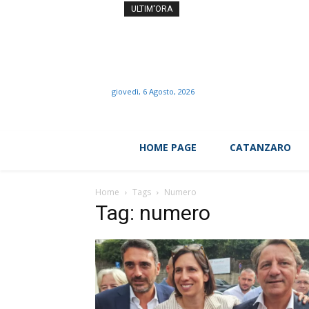
Il prof dei record si dime
ULTIM'ORA
giovedì, 6 Agosto, 2026
HOME PAGE
CATANZARO
Home
Tags
Numero
Tag: numero