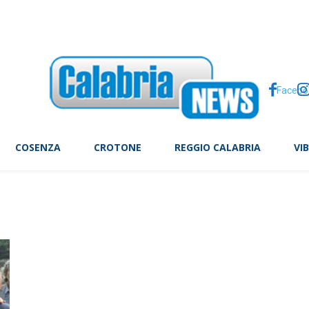
tte, il caso Arday scuote Cambridge
Facebo
COSENZA
CROTONE
REGGIO CALABRIA
VI