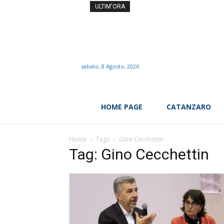
MotoGp, Martin domina gara
ULTIM'ORA
sabato, 8 Agosto, 2026
HOME PAGE
CATANZARO
Home
Tags
Gino Cecchettin
Tag: Gino Cecchettin