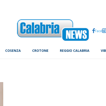
 sprint a Silverstone: ordine di arrivo e come cambia classifica pilo
Facebo
COSENZA
CROTONE
REGGIO CALABRIA
VI