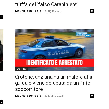
truffa del ‘falso Carabiniere’
Maurizio De Fazio
-
9 Luglio 2025
0
0
Cronaca
Crotone, anziana ha un malore alla
guida e viene derubata da un finto
soccorritore
Maurizio De Fazio
-
29 Marzo 2025
0
0