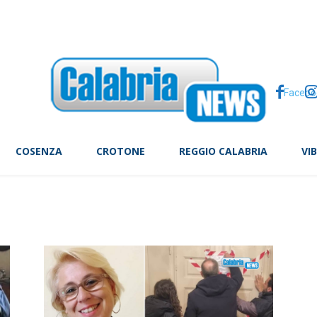
e: commissaria ai domiciliari, restano in carcere gli altri 4
Facebo
COSENZA
CROTONE
REGGIO CALABRIA
VI