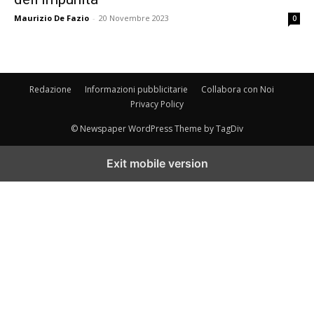
Maurizio De Fazio
-
20 Novembre 2023
0
Redazione
Informazioni pubblicitarie
Collabora con Noi
Privacy Policy
© Newspaper WordPress Theme by TagDiv
Exit mobile version