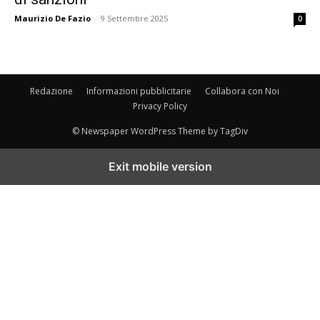
Maurizio De Fazio
-
9 Settembre 2025
0
Redazione
Informazioni pubblicitarie
Collabora con Noi
Privacy Policy
© Newspaper WordPress Theme by TagDiv
Exit mobile version