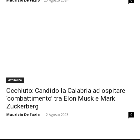
Maurizio De Fazio
-
20 Agosto 2024
0
Attualità
Occhiuto: Candido la Calabria ad ospitare
‘combattimento’ tra Elon Musk e Mark
Zuckerberg
Maurizio De Fazio
-
12 Agosto 2023
0