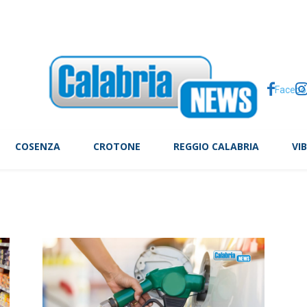
 Monte Livata: grave un ragazzo
Facebo
COSENZA
CROTONE
REGGIO CALABRIA
VI