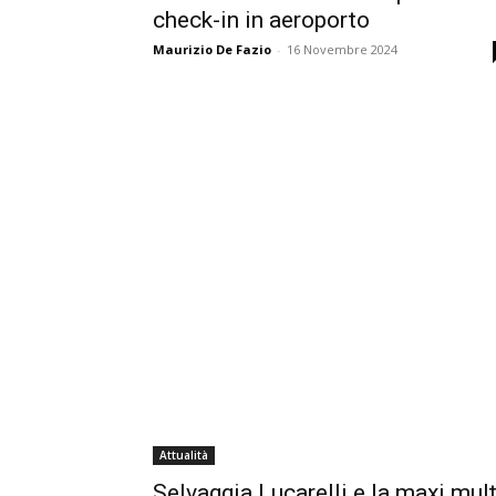
check-in in aeroporto
Maurizio De Fazio
-
16 Novembre 2024
Attualità
Selvaggia Lucarelli e la maxi mul