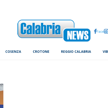
na mega festa di matrimonio nella campagna inglese
Facebo
COSENZA
CROTONE
REGGIO CALABRIA
VI