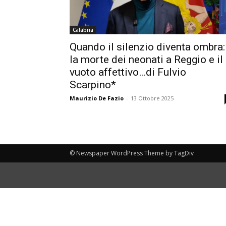
Calabria
Quando il silenzio diventa ombra:
la morte dei neonati a Reggio e il
vuoto affettivo…di Fulvio
Scarpino*
Maurizio De Fazio
-
13 Ottobre 2025
© Newspaper WordPress Theme by TagDiv